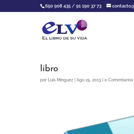
650 908 435 / 91 190 37 73
contacto@
libro
por
Luis Minguez
|
Ago 25, 2013
|
0 Comentarios