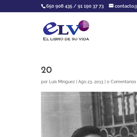
650 908 435 / 91 190 37 73
contacto@
20
por
Luis Minguez
|
Ago 23, 2013
|
0 Comentarios