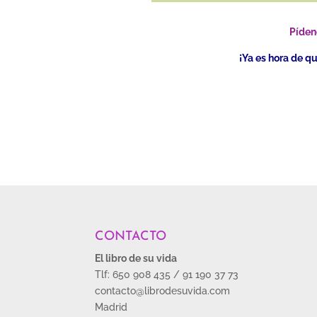
Píden
¡Ya es hora de q
CONTACTO
El libro de su vida
Tlf: 650 908 435 / 91 190 37 73
contacto@librodesuvida.com
Madrid