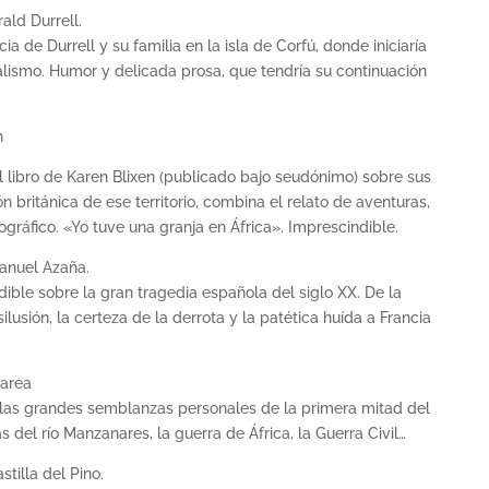
rald Durrell.
ia de Durrell y su familia en la isla de Corfú, donde iniciaría
ralismo. Humor y delicada prosa, que tendría su continuación
n
 el libro de Karen Blixen (publicado bajo seudónimo) sobre sus
 británica de ese territorio, combina el relato de aventuras,
gráfico. «Yo tuve una granja en África». Imprescindible.
anuel Azaña.
ble sobre la gran tragedia española del siglo XX. De la
lusión, la certeza de la derrota y la patética huída a Francia
Barea
e las grandes semblanzas personales de la primera mitad del
s del río Manzanares, la guerra de África, la Guerra Civil…
stilla del Pino.