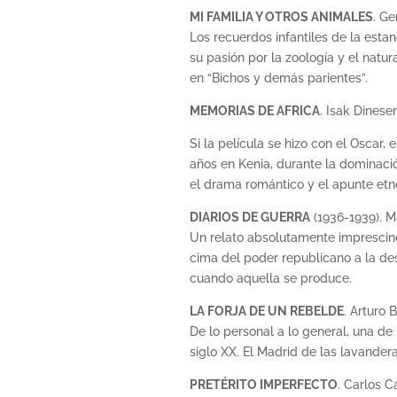
MI FAMILIA Y OTROS ANIMALES
. Ge
Los recuerdos infantiles de la estanc
su pasión por la zoología y el natu
en “Bichos y demás parientes”.
MEMORIAS DE AFRICA
. Isak Dinese
Si la película se hizo con el Oscar,
años en Kenia, durante la dominación
el drama romántico y el apunte etno
DIARIOS DE GUERRA
(1936-1939). M
Un relato absolutamente imprescindi
cima del poder republicano a la desi
cuando aquella se produce.
LA FORJA DE UN REBELDE
. Arturo 
De lo personal a lo general, una d
siglo XX. El Madrid de las lavandera
PRETÉRITO IMPERFECTO
. Carlos Ca