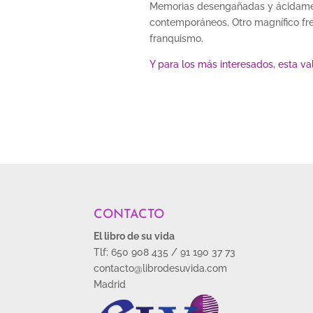
Memorias desengañadas y ácidament
contemporáneos. Otro magnífico fres
franquismo.
Y para los más interesados, esta va
CONTACTO
El libro de su vida
Tlf: 650 908 435 / 91 190 37 73
contacto@librodesuvida.com
Madrid