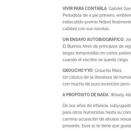
VIVIR PARA CONTARLA
. Gabriel Ga
Periodista de a pie primero, emble
indiscutido premio Nóbel finalment
calidad con sus novelas.
UN ENSAYO AUTOBIOGRÁFICO
. Jo
El Buenos Aires de principios de sigl
largas temporadas en varios países
cuando el escritor se queda ciego.
GROUCHO Y YO
. Groucho Marx.
Un clásico de la literatura de humo
con mucho de pura invención pero 
A PROPÓSITO DE NADA
. Woody All
De sus años de infancia, subyugado p
para otros humoristas hasta su cons
carrera) acusación de abusos sexua
presente. Esos sí, te tiene que gust