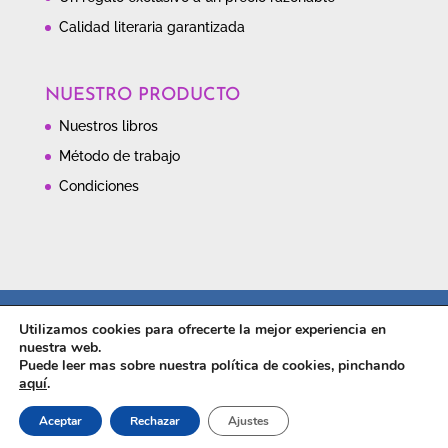
Calidad literaria garantizada
NUESTRO PRODUCTO
Nuestros libros
Método de trabajo
Condiciones
Contacto
Política de privacidad
Utilizamos cookies para ofrecerte la mejor experiencia en
Política de cookies
nuestra web.
Puede leer mas sobre nuestra política de cookies, pinchando
aquí
.
Aceptar
Rechazar
Ajustes
El libro de su vida ® |
BajoWeb