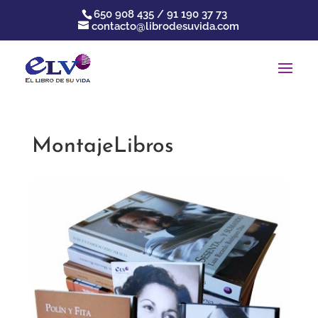
650 908 435 / 91 190 37 73
contacto@librodesuvida.com
MontajeLibros