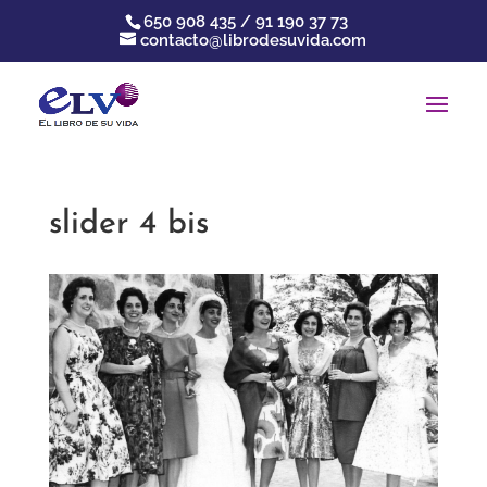
650 908 435 / 91 190 37 73
contacto@librodesuvida.com
slider 4 bis