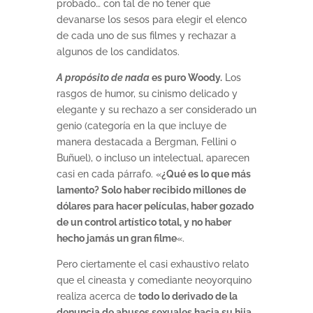
probado… con tal de no tener que
devanarse los sesos para elegir el elenco
de cada uno de sus filmes y rechazar a
algunos de los candidatos.
A propósito de nada
es puro Woody.
Los
rasgos de humor, su cinismo delicado y
elegante y su rechazo a ser considerado un
genio (categoría en la que incluye de
manera destacada a Bergman, Fellini o
Buñuel), o incluso un intelectual, aparecen
casi en cada párrafo. «
¿Qué es lo que más
lamento? Solo haber recibido millones de
dólares para hacer películas, haber gozado
de un control artístico total, y no haber
hecho jamás un gran filme
«.
Pero ciertamente el casi exhaustivo relato
que el cineasta y comediante neoyorquino
realiza acerca de
todo lo derivado de la
denuncia de abusos sexuales
hacia su hija